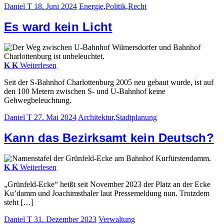
Daniel T
18. Juni 2024
Energie
,
Politik
,
Recht
Es ward kein Licht
K
K
Weiterlesen
Seit der S-Bahnhof Charlottenburg 2005 neu gebaut wurde, ist auf
den 100 Metern zwischen S- und U-Bahnhof keine
Gehwegbeleuchtung.
Daniel T
27. Mai 2024
Architektur
,
Stadtplanung
Kann das Bezirksamt kein Deutsch?
K
K
Weiterlesen
„Grünfeld-Ecke“ heißt seit November 2023 der Platz an der Ecke
Ku’damm und Joachimsthaler laut Pressemeldung nun. Trotzdem
steht […]
Daniel T
31. Dezember 2023
Verwaltung