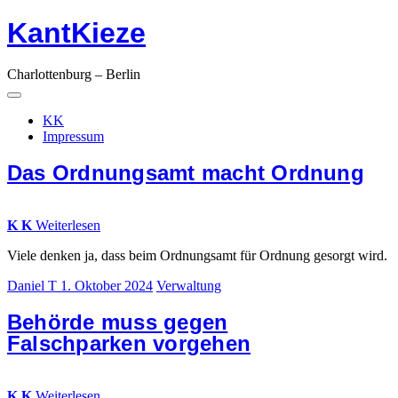
KantKieze
Springe
zum
Inhalt
Charlottenburg – Berlin
Hauptnavigation
Menü
KK
Impressum
Das Ordnungsamt macht Ordnung
K
K
Weiterlesen
Viele denken ja, dass beim Ordnungsamt für Ordnung gesorgt wird.
Daniel T
1. Oktober 2024
Verwaltung
Behörde muss gegen
Falschparken vorgehen
K
K
Weiterlesen