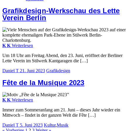
Grafikdesign-Werkschau des Lette
Verein Berlin
K
K
Weiterlesen
Um 18 Uhr am Freitag Abend, den 23. Juni, eröffnet der Berliner
Lette Verein im Stilwerk Kantgaragen die […]
Daniel T
21. Juni 2023
Grafikdesign
Fête de la Musique 2023
K
K
Weiterlesen
Immer zum Sommeranfang am 21. Juni – dieses Jahr wieder ein
Mittwoch – findet in der ganzen Welt die Fête […]
Daniel T
5. Juni 2023
Kultur
,
Musik
Beitragsnavigation
Seitennummerierung
« Vorherige
1
2
3
Weiter »