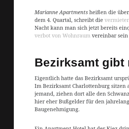
Marianne Apartments
heißen die übe
dem 4. Quartal, schreibt die
vermiete
Nacht kann man sich jetzt bereits ei
verbot von Wohnraum
vereinbar sein s
Bezirksamt gibt
Eigentlich hatte das Bezirksamt urspr
Im Bezirksamt Charlottenburg sitzen 
jemand, ziehen dort alle den Schwan
hier eher Bußgelder für den jahrelang
Baugenehmigung.
Ein Apartment-Hotel hat der Kiez dri