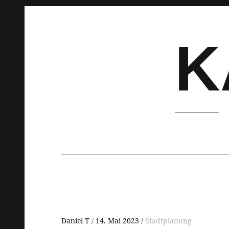
Springe
zum
Inhalt
K
Hauptnavigation
Daniel T
14. Mai 2023
Stadtplanung