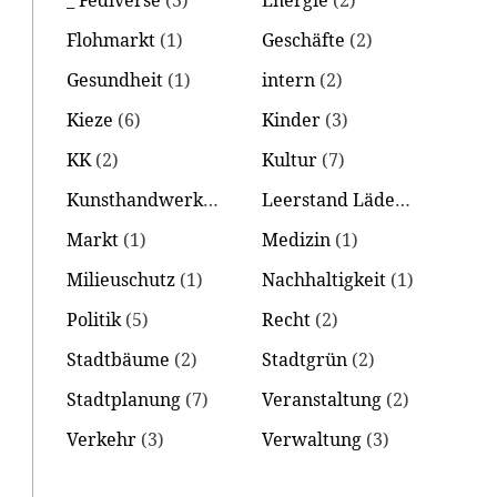
_ Fediverse
(3)
Energie
(2)
Flohmarkt
(1)
Geschäfte
(2)
Gesundheit
(1)
intern
(2)
Kieze
(6)
Kinder
(3)
KK
(2)
Kultur
(7)
Kunsthandwerk
(2)
Leerstand Läden
(1)
Markt
(1)
Medizin
(1)
Milieuschutz
(1)
Nachhaltigkeit
(1)
Politik
(5)
Recht
(2)
Stadtbäume
(2)
Stadtgrün
(2)
Stadtplanung
(7)
Veranstaltung
(2)
Verkehr
(3)
Verwaltung
(3)