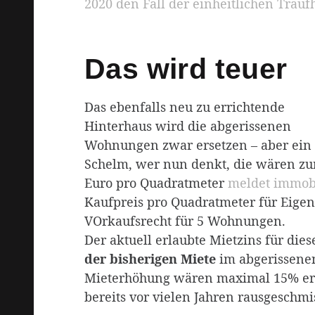
2020 den Fall der einheitlichen Trauf
Das wird teuer
Das ebenfalls neu zu errichtende
Hinterhaus wird die abgerissenen
Wohnungen zwar ersetzen – aber ein
Schelm, wer nun denkt, die wären zum
Euro pro Quadratmeter
meldet immob
Kaufpreis pro Quadratmeter für Eigen
VOrkaufsrecht für 5 Wohnungen.
Der aktuell erlaubte Mietzins für die
der
bis­heri­gen Miete
im abgerissenen
Mieterhöhung wären maximal 15% erl
bereits vor vielen Jahren rausgeschmi