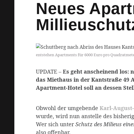
Neues Apart
Millieuschut
entstehen Apartments für 6000 Euro pro Quadratmete
UPDATE –
Es geht anscheinend los:
das Miethaus in der Kantstraße 49 
Apartment-Hotel soll an dessen Stel
Obwohl der umgebende
Karl-August
wurde, wird nun anstelle des bisher
Wer sich unter
Schutz des Milieus eine
also offenbar.