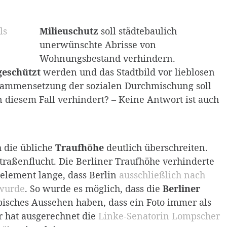
Milieuschutz
soll städtebaulich
unerwünschte Abrisse von
Wohnungsbestand verhindern.
geschützt
werden und das Stadtbild vor lieblosen
sammensetzung der sozialen Durchmischung soll
diesem Fall verhindert? – Keine Antwort ist auch
 die übliche
Traufhöhe
deutlich überschreiten.
 Straßenflucht. Die Berliner Traufhöhe verhinderte
element lange, dass Berlin
ausschließlich nach
 wurde
. So wurde es möglich, dass die
Berliner
pisches Aussehen haben, dass ein Foto immer als
r hat ausgerechnet die
Linke-Senatorin Lompscher