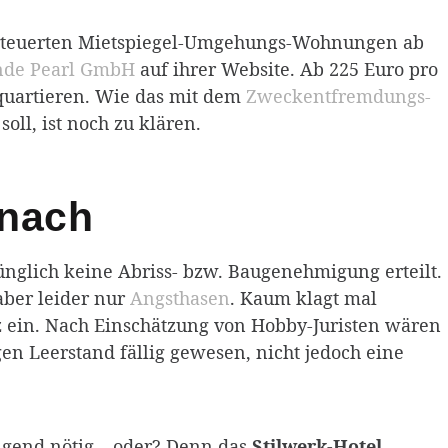
rteuerten Mietspiegel-Umgehungs-Wohnungen ab
nde Pearl GmbH
auf ihrer Website. Ab 225 Euro pro
nquartieren. Wie das mit dem
Zweckentfremdungs­
oll, ist noch zu klären.
 nach
ünglich keine Abriss- bzw. Baugenehmigung erteilt.
aber leider nur
Angsthasen
. Kaum klagt mal
z ein. Nach Einschätzung von Hobby-Juristen wären
en Leerstand fällig gewesen, nicht jedoch eine
ngend nötig – oder? Denn das
Stilwerk-Hotel