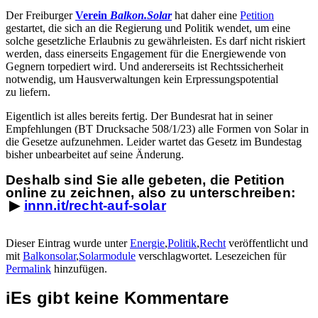
Der Freiburger
Verein
Balkon.Solar
hat daher eine
Petition
gestartet, die sich an die Regierung und Politik wendet, um eine
solche gesetzliche Erlaubnis zu gewährleisten. Es darf nicht riskiert
werden, dass einerseits Engagement für die Energiewende von
Gegnern torpediert wird. Und andererseits ist Rechtssicherheit
notwendig, um Hausverwaltungen kein Erpressungspotential
zu liefern.
Eigentlich ist alles bereits fertig. Der Bundesrat hat in seiner
Empfehlungen (BT Drucksache 508/1/23) alle Formen von Solar in
die Gesetze aufzunehmen. Leider wartet das Gesetz im Bundestag
bisher unbearbeitet auf seine Änderung.
Deshalb sind Sie alle gebeten, die Petition
online zu zeichnen, also zu unterschreiben:
▶︎
innn.it/recht-auf-solar
Dieser Eintrag wurde unter
Energie
,
Politik
,
Recht
veröffentlicht und
mit
Balkonsolar
,
Solarmodule
verschlagwortet. Lesezeichen für
Permalink
hinzufügen.
i
Es gibt keine Kommentare