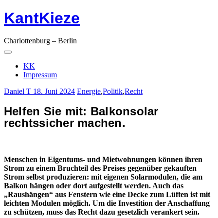
KantKieze
Springe
zum
Inhalt
Charlottenburg – Berlin
Hauptnavigation
Menü
KK
Impressum
Daniel T
18. Juni 2024
Energie
,
Politik
,
Recht
Helfen Sie mit:
Balkonsolar
rechtssicher machen.
Menschen in Eigentums- und Mietwohnungen können ihren
Strom zu einem Bruchteil des Preises gegenüber gekauften
Strom selbst produzieren: mit eigenen Solarmodulen, die am
Balkon hängen oder dort aufgestellt werden. Auch das
„Raushängen“ aus Fenstern wie eine Decke zum Lüften ist mit
leichten Modulen möglich. Um die Investition der Anschaffung
zu schützen, muss das Recht dazu gesetzlich verankert sein.