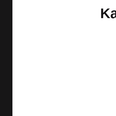
Ka
Milieuschutzb
tagte erstmal
Weite
Daniel T
11. November 2022
Milieuschutz
Politik
Stadtplanung