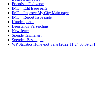
Friends at Fediverse
IMC – Edit Issue page
IMC – Improve My City Main page
IMC – Report Issue page
Kundenportal
Leerstands-Verzeichnis
Newsletter
Spende gescheitert
Spenden Bestätigung
WP Statistics Honeypot-Seite [2022-11-24 03:09:27]