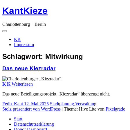
KantKieze
Springe
zum
Inhalt
Charlottenburg – Berlin
Hauptnavigation
Menü
KK
Impressum
Schlagwort:
Mitwirkung
Das neue Kiezradar
K
K
Weiterlesen
Das neue Beteiligungsprojekt „Kiezradar“ überzeugt nicht.
Fedix Kant
12. Mai 2025
Stadtplanung
,
Verwaltung
Stolz präsentiert von WordPress
|
Theme: Hive Lite von
Pixelgrade
Start
Datenschutzerklärung
Donor Dashboard