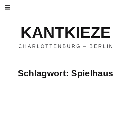
Hauptnavigation
Springe
zum
Menü
Inhalt
KANTKIEZE
CHARLOTTENBURG – BERLIN
Schlagwort:
Spielhaus