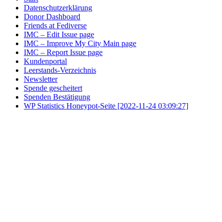
Datenschutzerklärung
Donor Dashboard
Friends at Fediverse
IMC – Edit Issue page
IMC – Improve My City Main page
IMC – Report Issue page
Kundenportal
Leerstands-Verzeichnis
Newsletter
Spende gescheitert
Spenden Bestätigung
WP Statistics Honeypot-Seite [2022-11-24 03:09:27]