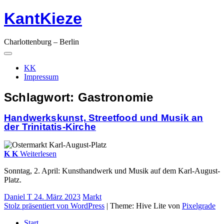
KantKieze
Springe
zum
Inhalt
Charlottenburg – Berlin
Hauptnavigation
Menü
KK
Impressum
Schlagwort:
Gastronomie
Handwerks­­kunst, Street­food und Musik an
der Trinitatis-Kirche
K
K
Weiterlesen
Sonntag, 2. April: Kunsthandwerk und Musik auf dem Karl-August-
Platz.
Daniel T
24. März 2023
Markt
Stolz präsentiert von WordPress
|
Theme: Hive Lite von
Pixelgrade
Start